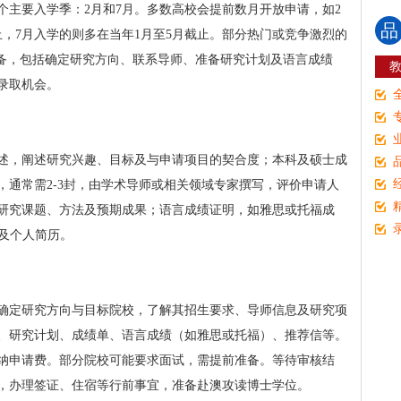
个主要入学季：2月和7月。多数高校会提前数月开放申请，如2
品
止，7月入学的则多在当年1月至5月截止。部分热门或竞争激烈的
准备，包括确定研究方向、联系导师、准备研究计划及语言成绩
录取机会。
述，阐述研究兴趣、目标及与申请项目的契合度；本科及硕士成
，通常需2-3封，由学术导师或相关领域专家撰写，评价申请人
研究课题、方法及预期成果；语言成绩证明，如雅思或托福成
绩及个人简历。
确定研究方向与目标院校，了解其招生要求、导师信息及研究项
、研究计划、成绩单、语言成绩（如雅思或托福）、推荐信等。
纳申请费。部分院校可能要求面试，需提前准备。等待审核结
，办理签证、住宿等行前事宜，准备赴澳攻读博士学位。