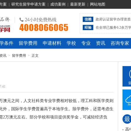
方案
研究生留学申请方案
成功案例
最新更新
网站地图
|
|
|
|
信赖
政府认证留学办理资质
经验
在全球已服务6.2余万
学条件
留学费用
申请材料
学校
专业
资讯
咨询专家
资讯
>
留学费用
>
正文
7:41
4万澳元之间，人文社科类专业学费相对较低，理工科和医学类则
此外，国际学生学费普遍高于本地学生。除学费外，还需考虑生
需2万澳元左右。部分学校和项目提供奖学金，可减轻经济负
最
高