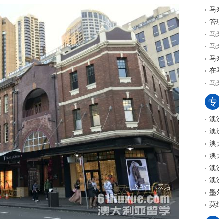
马
管
马
马
马
在
马
专
澳
澳
澳
澳
澳
澳
墨
莫