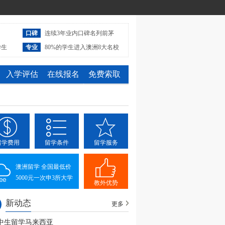
口碑
连续3年业内口碑名列前茅
学生
专业
80%的学生进入澳洲8大名校
入学评估
在线报名
免费索取
留学费用
留学条件
留学服务
澳洲留学 全国最低价
5000元一次申3所大学
教外优势
新动态
更多
中生留学马来西亚