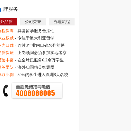
牌服务
教外品质
公司荣誉
办理流程
全程保障
- 具备留学服务合法性
专业权威
- 专注于澳大利亚留学
业内口碑
- 连续3年业内口碑名列前茅
品质保证
- 上岗顾问必须参加实地考察
经验丰富
- 在全球已服务6.2余万学生
精英团队
- 海外归国精英智囊团
录取比例
- 80%的学生进入澳洲8大名校