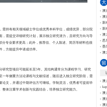
大
澳
澳
新
新
，需持有相关领域硕士学位或优秀本科学位，成绩优异，部分院
澳
面，需提交详细研究计划，展示独立研究潜力，且研究方向与导
悉
0分，部分专业要求更高；此外，推荐信、个人陈述、简历等材料也很
墨
件，方能提升申请成功率。
澳
留
部分研究型项目可能延长至5年。其结构通常分为课程学习、研究
至一年侧重方法论课程与文献综述，随后进入独立研究阶段，需
澳
量论文，并通过中期评估方可继续。学制灵活，优秀者可提前毕
k
。整体注重学术创新与实践结合，培养独立研究能力。
澳
澳
澳