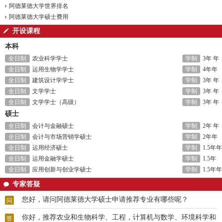
阿德莱德大学世界排名
阿德莱德大学硕士费用
开设课程
本科
全日制
农业科学学士
学制
3年 年
全日制
运用生物学学士
学制
4年年
全日制
建筑设计学学士
学制
3年 年
全日制
文学学士
学制
3年 年
全日制
文学学士（高级）
学制
3年 年
硕士
全日制
会计与金融硕士
学制
2年 年
全日制
会计与市场营销学硕士
学制
2年年
全日制
运用经济硕士
学制
1.5年年
全日制
运用金融学硕士
学制
1.5年
全日制
应用创新与创业学硕士
学制
1.5年年
专家答疑
您好，请问阿德莱德大学硕士申请推荐专业有哪些呢？
问
你好，推荐农业和生物科学、工程，计算机与数学、环境科学和
答