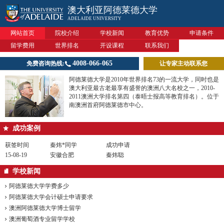
澳大利亚阿德莱德大学
ADELAIDE UNIVERSITY
网站首页
院校介绍
学校新闻
教育优势
申请条件
留学费用
世界排名
开设课程
联系我们
4008-066-065
免费咨询热线:
让专家主动联系您
阿德莱德大学是2010年世界排名73的一流大学，同时也是
澳大利亚最古老最享有盛誉的澳洲八大名校之一，2010-
2011澳洲大学排名第四（泰晤士报高等教育排名）。位于
南澳洲首府阿德莱德市中心。
成功案例
获签时间
秦炜*同学
成功申请
15-08-19
安徽合肥
秦炜聪
学校新闻
阿德莱德大学学费多少
阿德莱德大学会计硕士申请要求
澳洲阿德莱德大学博士留学
澳洲葡萄酒专业留学学校