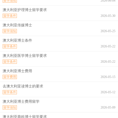
留学须知
2026-06-04
澳大利亚护理博士留学要求
留学条件
2026-05-30
澳大利亚传媒博士
留学须知
2026-05-25
澳大利亚博士条件
留学条件
2026-05-22
澳大利亚医学博士留学要求
留学条件
2026-05-22
澳大利亚博士费用
留学费用
2026-05-15
去澳大利亚读博士的要求
留学条件
2026-05-12
澳大利亚博士费用留学
留学须知
2026-05-09
澳大利亚商科博士留学要求