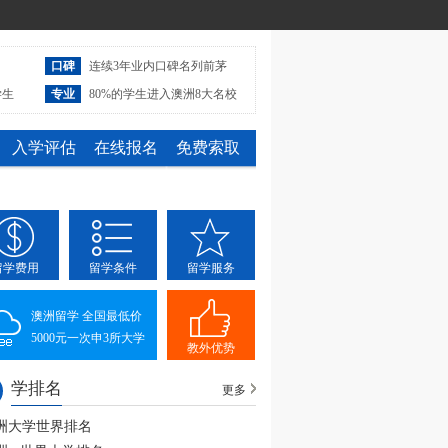
口碑
连续3年业内口碑名列前茅
学生
专业
80%的学生进入澳洲8大名校
入学评估
在线报名
免费索取
留学费用
留学条件
留学服务
澳洲留学 全国最低价
5000元一次申3所大学
教外优势
学排名
更多
洲大学世界排名