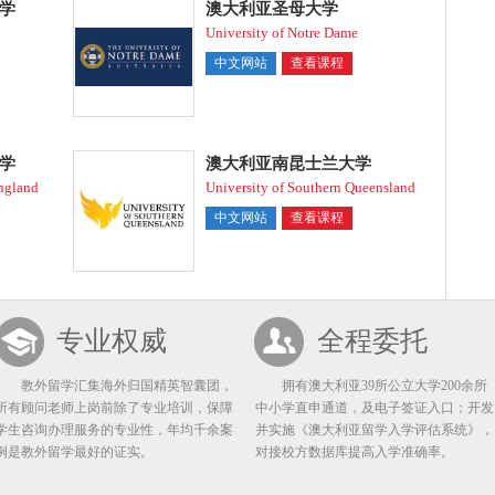
学
澳大利亚圣母大学
University of Notre Dame
中文网站
查看课程
学
澳大利亚南昆士兰大学
ngland
University of Southern Queensland
中文网站
查看课程
专业权威
全程委托
教外留学汇集海外归国精英智囊团，
拥有澳大利亚39所公立大学200余所
所有顾问老师上岗前除了专业培训，保障
中小学直申通道，及电子签证入口；开发
学生咨询办理服务的专业性，年均千余案
并实施《澳大利亚留学入学评估系统》，
例是教外留学最好的证实。
对接校方数据库提高入学准确率。