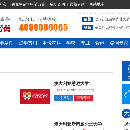
方案
研究生留学申请方案
成功案例
最新更新
网站地图
|
|
|
|
信赖
政府认证留学办理资质
经验
在全球已服务6.2余万
学条件
留学费用
申请材料
学校
专业
资讯
咨询专家
澳大利亚悉尼大学
The University of Sydney
中文网站
查看课程
大
澳
澳大利亚新南威尔士大学