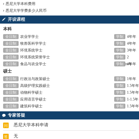
悉尼大学本科费用
悉尼大学学费多少人民币
开设课程
本科
全日制
农业学学士
学制
4年年
全日制
牧兽医科学学士
学制
4年年
全日制
环境系统学士
学制
3年年
全日制
环境系统荣誉学士
学制
2
全日制
食品与农业学士
semesters年
学制
4年年
硕士
全日制
行政法与政策硕士
学制
1年年
全日制
高级护理实践硕士
学制
1.5年年
全日制
动物科学硕士
学制
1.5年年
全日制
应用语言学硕士
学制
1-1.5年
全日制
建筑科学硕士
年
学制
1.5年年
专家答疑
悉尼大学本科申请
问
无
答