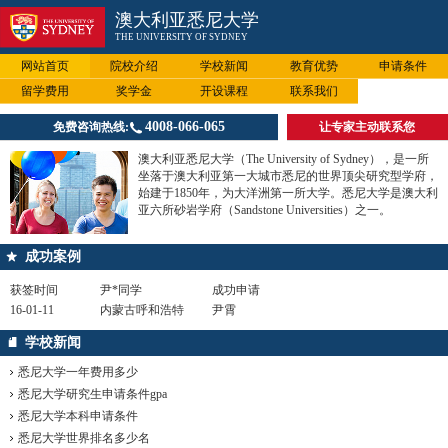
澳大利亚悉尼大学
THE UNIVERSITY OF SYDNEY
网站首页
院校介绍
学校新闻
教育优势
申请条件
留学费用
奖学金
开设课程
联系我们
4008-066-065
免费咨询热线:
让专家主动联系您
澳大利亚悉尼大学（The University of Sydney），是一所
坐落于澳大利亚第一大城市悉尼的世界顶尖研究型学府，
始建于1850年，为大洋洲第一所大学。悉尼大学是澳大利
亚六所砂岩学府（Sandstone Universities）之一。
成功案例
获签时间
尹*同学
成功申请
16-01-11
内蒙古呼和浩特
尹霄
学校新闻
悉尼大学一年费用多少
悉尼大学研究生申请条件gpa
悉尼大学本科申请条件
悉尼大学世界排名多少名