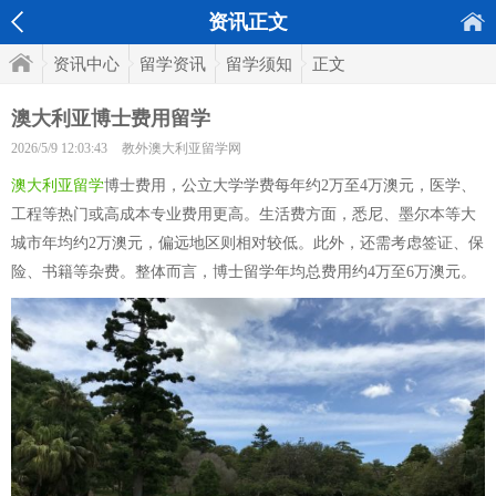
资讯正文
资讯中心
留学资讯
留学须知
正文
澳大利亚博士费用留学
2026/5/9 12:03:43
教外澳大利亚留学网
澳大利亚留学
博士费用，公立大学学费每年约2万至4万澳元，医学、
工程等热门或高成本专业费用更高。生活费方面，悉尼、墨尔本等大
城市年均约2万澳元，偏远地区则相对较低。此外，还需考虑签证、保
险、书籍等杂费。整体而言，博士留学年均总费用约4万至6万澳元。