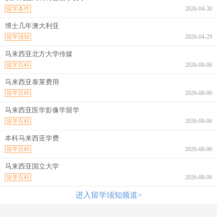
留学条件
2026-04-30
博士几年澳大利亚
留学须知
2026-04-29
马来西亚北方大学传媒
留学百科
2026-08-06
马来西亚泰莱费用
留学百科
2026-08-06
马来西亚医学影像学留学
留学百科
2026-08-06
本科马来西亚学费
留学百科
2026-08-06
马来西亚国立大学
留学百科
2026-08-06
进入留学须知频道>