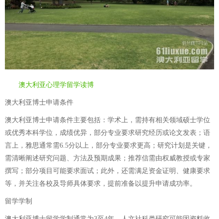
澳大利亚心理学留学读博
澳大利亚博士申请条件
澳大利亚博士申请条件主要包括：学术上，需持有相关领域硕士学位
或优秀本科学位，成绩优异，部分专业要求研究经历或论文发表；语
言上，雅思通常需6.5分以上，部分专业要求更高；研究计划是关键，
需清晰阐述研究问题、方法及预期成果；推荐信需由权威教授或专家
撰写；部分项目可能要求面试；此外，还需满足资金证明、健康要求
等，并关注各校及导师具体要求，提前准备以提升申请成功率。
留学学制
澳大利亚博士留学学制通常为3至4年，人文社科类研究可能因资料收