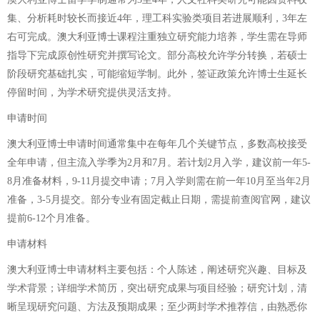
集、分析耗时较长而接近4年，理工科实验类项目若进展顺利，3年左
右可完成。澳大利亚博士课程注重独立研究能力培养，学生需在导师
指导下完成原创性研究并撰写论文。部分高校允许学分转换，若硕士
阶段研究基础扎实，可能缩短学制。此外，签证政策允许博士生延长
停留时间，为学术研究提供灵活支持。
申请时间
澳大利亚博士申请时间通常集中在每年几个关键节点，多数高校接受
全年申请，但主流入学季为2月和7月。若计划2月入学，建议前一年5-
8月准备材料，9-11月提交申请；7月入学则需在前一年10月至当年2月
准备，3-5月提交。部分专业有固定截止日期，需提前查阅官网，建议
提前6-12个月准备。
申请材料
澳大利亚博士申请材料主要包括：个人陈述，阐述研究兴趣、目标及
学术背景；详细学术简历，突出研究成果与项目经验；研究计划，清
晰呈现研究问题、方法及预期成果；至少两封学术推荐信，由熟悉你