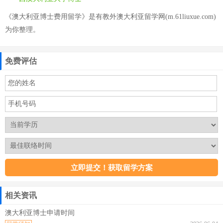
《澳大利亚博士费用留学》是有教外澳大利亚留学网(m.61liuxue.com)
为你整理。
免费评估
相关资讯
澳大利亚博士申请时间