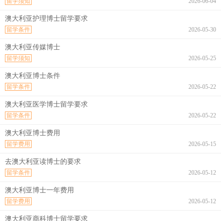
留学须知
2026-06-04
澳大利亚护理博士留学要求
留学条件
2026-05-30
澳大利亚传媒博士
留学须知
2026-05-25
澳大利亚博士条件
留学条件
2026-05-22
澳大利亚医学博士留学要求
留学条件
2026-05-22
澳大利亚博士费用
留学费用
2026-05-15
去澳大利亚读博士的要求
留学条件
2026-05-12
澳大利亚博士一年费用
留学费用
2026-05-12
澳大利亚商科博士留学要求