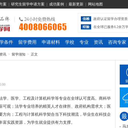
方案
研究生留学申请方案
成功案例
最新更新
网站地图
|
|
|
|
信赖
政府认证留学办理资质
经验
在全球已服务6.2余万
学条件
留学费用
申请材料
学校
专业
资讯
咨询专家
资讯
>
留学须知
>
正文
5:00
法学、医学、工程及计算机科学等专业在全球认可度高。商科毕
薪可观；法学专业培养的精英人才在律所、政府机构需求大；医
要方向；工程与计算机科学契合当下科技潮流，毕业生在科技企
最
丰富实践资源，为学生就业提供有力支撑。
马