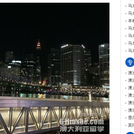
马
马
本
马
马
马
马
专
澳
澳
澳
澳
澳
澳
墨
莫