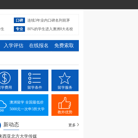
口碑
连续3年业内口碑名列前茅
学生
专业
80%的学生进入澳洲8大名校
入学评估
在线报名
免费索取
留学费用
留学条件
留学服务
澳洲留学 全国最低价
5000元一次申3所大学
教外优势
新动态
更多
来西亚北方大学传媒