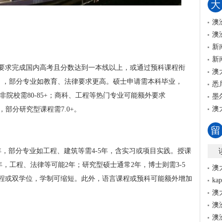
大
澳
澳
新
新
要求完成国内高考且分数达到一本线以上，或通过预科课程衔
澳
.0），部分专业如教育、法律要求更高。硕士申请需本科毕业，
悉
+，双非院校需80-85+；商科、工程等热门专业可能额外要求
墨
澳
，部分研究型课程需7.0+。
留
，部分专业如工程、建筑等需4-5年，含实习或项目实践。授课
5年，工程、法律等可能2年；研究型硕士通常2年，博士则需3-5
澳
程或双学位，学制可缩短。此外，语言课程或预科可能额外增加
k
澳
澳
澳