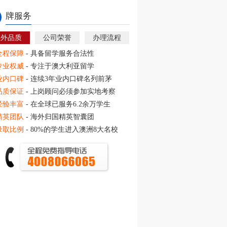
牌服务
教外品质
公司荣誉
办理流程
全程保障
- 具备留学服务合法性
专业权威
- 专注于澳大利亚留学
业内口碑
- 连续3年业内口碑名列前茅
品质保证
- 上岗顾问必须参加实地考察
经验丰富
- 在全球已服务6.2余万学生
精英团队
- 海外归国精英智囊团
录取比例
- 80%的学生进入澳洲8大名校