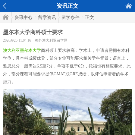
资讯正文
资讯中心
留学资讯
留学条件
正文
墨尔本大学商科硕士要求
2026/6/26 11:04:16
教外澳大利亚留学网
澳大利亚墨尔本大学
商科硕士要求较高：学术上，申请者需拥有本科
学位，且本科成绩优异，部分专业可能要求相关学科背景；语言上，
雅思总分一般需达6.5至7分，单项不低于6分，托福也有相应要求。此
外，部分课程可能要求提供GMAT或GRE成绩，以评估申请者的学术
潜力。