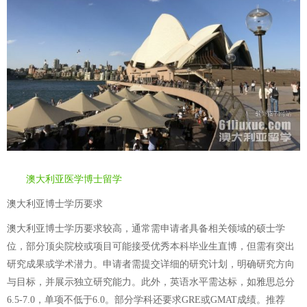
澳大利亚医学博士留学
澳大利亚博士学历要求
澳大利亚博士学历要求较高，通常需申请者具备相关领域的硕士学
位，部分顶尖院校或项目可能接受优秀本科毕业生直博，但需有突出
研究成果或学术潜力。申请者需提交详细的研究计划，明确研究方向
与目标，并展示独立研究能力。此外，英语水平需达标，如雅思总分
6.5-7.0，单项不低于6.0。部分学科还要求GRE或GMAT成绩。推荐