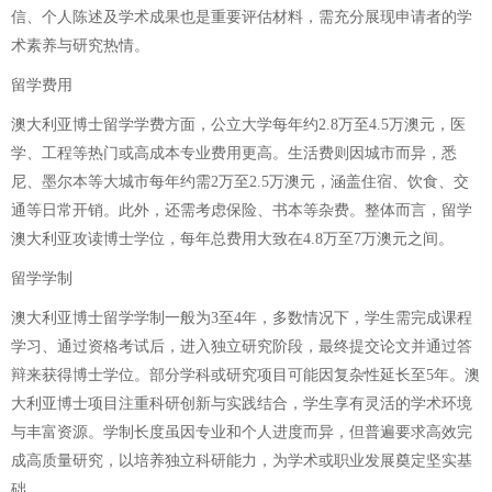
信、个人陈述及学术成果也是重要评估材料，需充分展现申请者的学
术素养与研究热情。
留学费用
澳大利亚博士留学学费方面，公立大学每年约2.8万至4.5万澳元，医
学、工程等热门或高成本专业费用更高。生活费则因城市而异，悉
尼、墨尔本等大城市每年约需2万至2.5万澳元，涵盖住宿、饮食、交
通等日常开销。此外，还需考虑保险、书本等杂费。整体而言，留学
澳大利亚攻读博士学位，每年总费用大致在4.8万至7万澳元之间。
留学学制
澳大利亚博士留学学制一般为3至4年，多数情况下，学生需完成课程
学习、通过资格考试后，进入独立研究阶段，最终提交论文并通过答
辩来获得博士学位。部分学科或研究项目可能因复杂性延长至5年。澳
大利亚博士项目注重科研创新与实践结合，学生享有灵活的学术环境
与丰富资源。学制长度虽因专业和个人进度而异，但普遍要求高效完
成高质量研究，以培养独立科研能力，为学术或职业发展奠定坚实基
础。