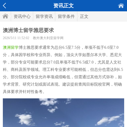
资讯正文
资讯中心
留学资讯
留学条件
正文
澳洲博士留学雅思要求
2026/5/11 11:52:02
教外澳大利亚留学网
澳洲留学
博士雅思要求通常为总分6.5至7.5分，单项不低于6.0至7.0
分，具体因学校和专业而异。例如，顶尖大学如墨尔本大学、悉尼大
学，部分专业可能要求总分7.0且单项不低于6.5或7.0，尤其是人文社
科、商科及医学领域。理工科专业要求可能稍低，但总分也需达到6.5
分。部分院校或专业允许单项成绩略低，但需通过其他方式弥补，如
学术背景、研究计划或面试表现。建议提前查阅目标院校官网，明确
具体要求并针对性备考。