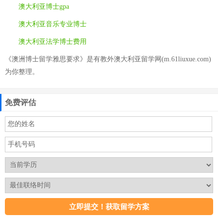
澳大利亚博士gpa
澳大利亚音乐专业博士
澳大利亚法学博士费用
《澳洲博士留学雅思要求》是有教外澳大利亚留学网(m.61liuxue.com)
为你整理。
免费评估