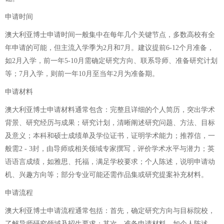
申请时间
澳大利亚博士申请时间一般集中在每年几个关键节点，多数高校有全
年申请的可能，但主流入学季为2月和7月。建议提前6-12个月准备，
如2月入学，前一年5-10月需确定研究方向、联系导师、准备研究计划
等；7月入学，则前一年10月至当年2月为准备期。
申请材料
澳大利亚博士申请材料通常包含：完整且详细的个人简历，突出学术
背景、研究经历与成果；研究计划，清晰阐述研究问题、方法、目标
及意义；本科和硕士成绩单及学位证书，证明学术能力；推荐信，一
般需2 - 3封，由导师或相关领域专家撰写，评价学术水平与潜力；英
语语言成绩，如雅思、托福，满足学校要求；个人陈述，说明申请动
机、兴趣方向等；部分专业可能还需作品集或研究提案补充材料。
申请流程
澳大利亚博士申请流程通常包括：首先，确定研究方向与目标院校，
了解导师研究领域及招生要求；其次，准备申请材料，如个人陈述、