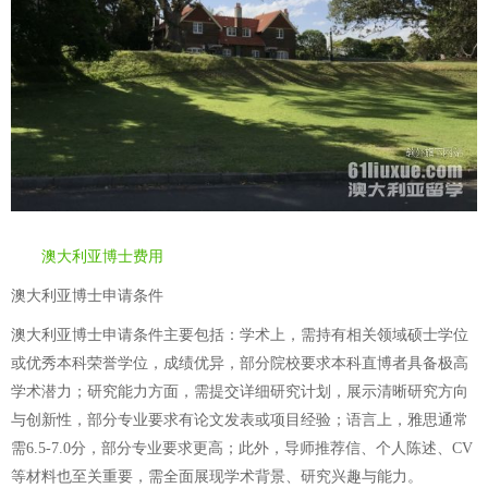
澳大利亚博士费用
澳大利亚博士申请条件
澳大利亚博士申请条件主要包括：学术上，需持有相关领域硕士学位
或优秀本科荣誉学位，成绩优异，部分院校要求本科直博者具备极高
学术潜力；研究能力方面，需提交详细研究计划，展示清晰研究方向
与创新性，部分专业要求有论文发表或项目经验；语言上，雅思通常
需6.5-7.0分，部分专业要求更高；此外，导师推荐信、个人陈述、CV
等材料也至关重要，需全面展现学术背景、研究兴趣与能力。