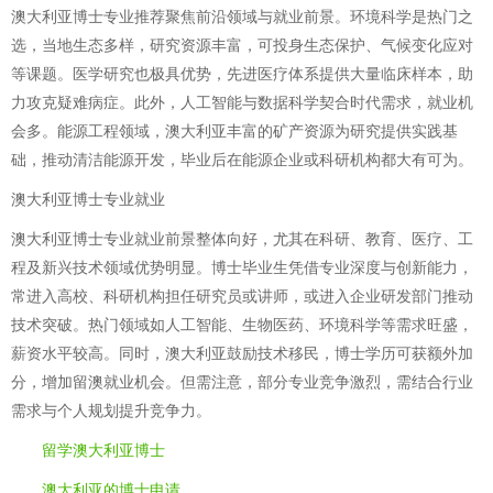
澳大利亚博士专业推荐聚焦前沿领域与就业前景。环境科学是热门之
选，当地生态多样，研究资源丰富，可投身生态保护、气候变化应对
等课题。医学研究也极具优势，先进医疗体系提供大量临床样本，助
力攻克疑难病症。此外，人工智能与数据科学契合时代需求，就业机
会多。能源工程领域，澳大利亚丰富的矿产资源为研究提供实践基
础，推动清洁能源开发，毕业后在能源企业或科研机构都大有可为。
澳大利亚博士专业就业
澳大利亚博士专业就业前景整体向好，尤其在科研、教育、医疗、工
程及新兴技术领域优势明显。博士毕业生凭借专业深度与创新能力，
常进入高校、科研机构担任研究员或讲师，或进入企业研发部门推动
技术突破。热门领域如人工智能、生物医药、环境科学等需求旺盛，
薪资水平较高。同时，澳大利亚鼓励技术移民，博士学历可获额外加
分，增加留澳就业机会。但需注意，部分专业竞争激烈，需结合行业
需求与个人规划提升竞争力。
留学澳大利亚博士
澳大利亚的博士申请