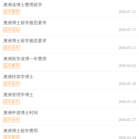
澳洲读博士费用留学
留学费用
2026-07-21
澳洲博士留学雅思要求
留学须知
2026-07-17
澳洲博士留学雅思要求
留学条件
2026-05-11
澳洲留学读博一年费用
留学费用
2026-04-02
澳洲经营学博士
留学条件
2026-01-30
澳洲管理学博士
留学条件
2026-01-29
澳洲申请博士时间
留学条件
2026-01-27
澳洲博士留学费用
留学费用
2026-01-24