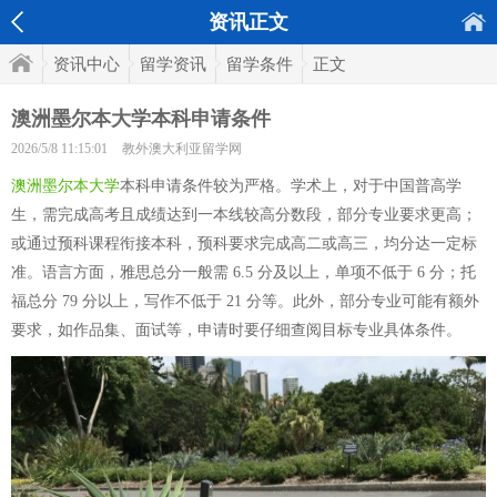
资讯正文
资讯中心
留学资讯
留学条件
正文
澳洲墨尔本大学本科申请条件
2026/5/8 11:15:01
教外澳大利亚留学网
澳洲墨尔本大学
本科申请条件较为严格。学术上，对于中国普高学
生，需完成高考且成绩达到一本线较高分数段，部分专业要求更高；
或通过预科课程衔接本科，预科要求完成高二或高三，均分达一定标
准。语言方面，雅思总分一般需 6.5 分及以上，单项不低于 6 分；托
福总分 79 分以上，写作不低于 21 分等。此外，部分专业可能有额外
要求，如作品集、面试等，申请时要仔细查阅目标专业具体条件。