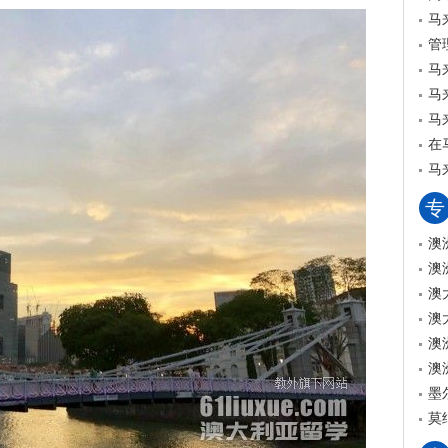
马
管
马
马
马
在
马
专
澳
澳
澳
澳
澳
澳
墨
莫