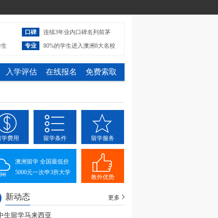
口碑
连续3年业内口碑名列前茅
学生
专业
80%的学生进入澳洲8大名校
入学评估
在线报名
免费索取
留学费用
留学条件
留学服务
澳洲留学 全国最低价
5000元一次申3所大学
教外优势
新动态
更多
中生留学马来西亚