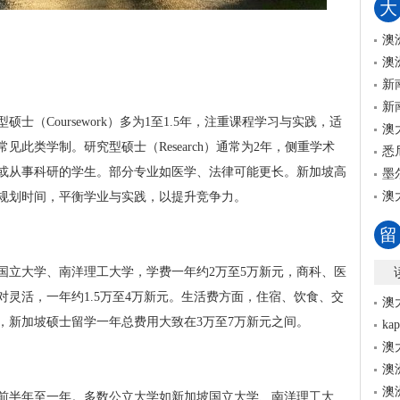
大
澳
澳
新
新
士（Coursework）多为1至1.5年，注重课程学习与实践，适
澳
此类学制。研究型硕士（Research）通常为2年，侧重学术
悉
或从事科研的学生。部分专业如医学、法律可能更长。新加坡高
墨
澳
规划时间，平衡学业与实践，以提升竞争力。
留
国立大学、南洋理工大学，学费一年约2万至5万新元，商科、医
灵活，一年约1.5万至4万新元。生活费方面，住宿、饮食、交
澳
而言，新加坡硕士留学一年总费用大致在3万至7万新元之间。
k
澳
澳
澳
前半年至一年。多数公立大学如新加坡国立大学、南洋理工大