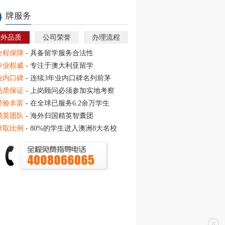
牌服务
教外品质
公司荣誉
办理流程
全程保障
- 具备留学服务合法性
专业权威
- 专注于澳大利亚留学
业内口碑
- 连续3年业内口碑名列前茅
品质保证
- 上岗顾问必须参加实地考察
经验丰富
- 在全球已服务6.2余万学生
精英团队
- 海外归国精英智囊团
录取比例
- 80%的学生进入澳洲8大名校