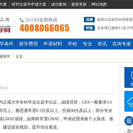
方案
研究生留学申请方案
成功案例
最新更新
网站地图
|
|
|
|
信赖
政府认证留学办理资质
经验
在全球已服务6.2余万
学条件
留学费用
申请材料
学校
专业
资讯
咨询专家
坡留学
>
正文
56:24
正规大学本科毕业证及学位证，成绩优异，GPA一般要求3.0
言上，雅思通常需6.5分及以上，托福90分及以上，部分专业
或GMAT成绩，如商科常需GMAT。申请还需准备个人陈述、推
最
。建议提前规划，提升综合素质。
高