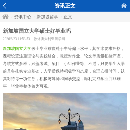
资讯正文
资讯中心
新加坡留学
正文
新加坡国立大学硕士好毕业吗
2026/6/23 11:53:53
教外澳大利亚留学网
新加坡国立大学
硕士毕业难度处于中等偏上水平，其学术要求严格，
课程设置注重理论与实践结合，教授对作业、论文等质量把控严谨，
考核方式多样，涵盖考试、项目、小组作业等。不过，只要学生入学
前具备扎实专业基础，入学后保持积极学习态度，合理安排时间，认
真对待每一项任务，积极与导师和同学交流，顺利完成学业并非难
事，毕业率整体较为可观。