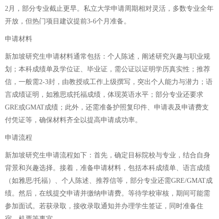
2月，部分专业截止更早。私立大学申请周期相对灵活，多数专业全年
开放，但热门项目建议提前3-6个月准备。
申请材料
新加坡研究生申请材料通常包括：个人陈述，阐述研究兴趣与职业规
划；本科成绩单及学位证、毕业证，需公证以证明学历真实性；推荐
信，一般需2-3封，由教授或工作上级撰写，突出个人能力与潜力；语
言成绩证明，如雅思或托福成绩，体现英语水平；部分专业还要求
GRE或GMAT成绩；此外，还需准备护照复印件、申请表及申请费支
付凭证等，确保材料齐全以提高申请成功率。
申请流程
新加坡研究生申请流程如下：首先，确定目标院校与专业，结合自身
背景和兴趣选择。接着，准备申请材料，包括本科成绩单、语言成绩
（如雅思/托福）、个人陈述、推荐信等，部分专业还需GRE/GMAT成
绩。然后，在线提交申请并缴纳申请费。等待学校审核，期间可能需
参加面试。若获录取，接收录取通知并办理学生签证，同时准备住
宿、机票等事宜。