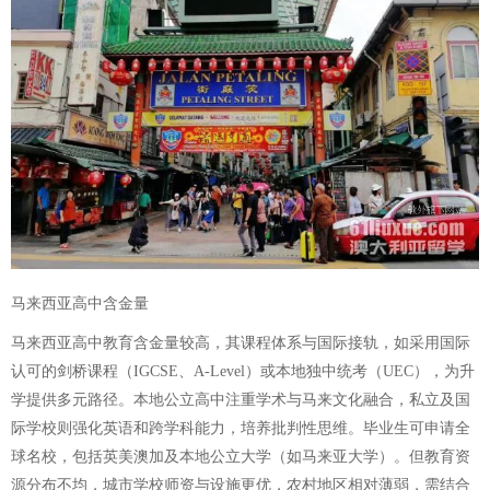
马来西亚高中含金量
马来西亚高中教育含金量较高，其课程体系与国际接轨，如采用国际
认可的剑桥课程（IGCSE、A-Level）或本地独中统考（UEC），为升
学提供多元路径。本地公立高中注重学术与马来文化融合，私立及国
际学校则强化英语和跨学科能力，培养批判性思维。毕业生可申请全
球名校，包括英美澳加及本地公立大学（如马来亚大学）。但教育资
源分布不均，城市学校师资与设施更优，农村地区相对薄弱，需结合