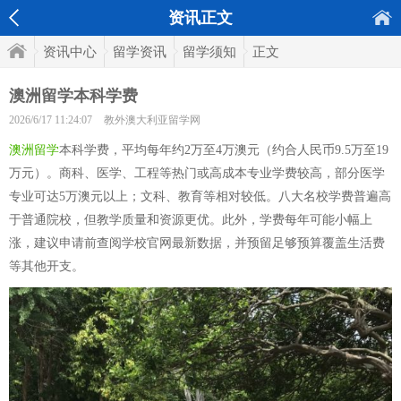
资讯正文
资讯中心
留学资讯
留学须知
正文
澳洲留学本科学费
2026/6/17 11:24:07
教外澳大利亚留学网
澳洲留学
本科学费，平均每年约2万至4万澳元（约合人民币9.5万至19
万元）。商科、医学、工程等热门或高成本专业学费较高，部分医学
专业可达5万澳元以上；文科、教育等相对较低。八大名校学费普遍高
于普通院校，但教学质量和资源更优。此外，学费每年可能小幅上
涨，建议申请前查阅学校官网最新数据，并预留足够预算覆盖生活费
等其他开支。