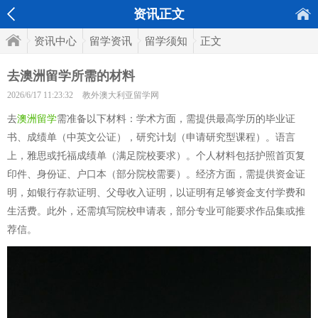
资讯正文
资讯中心
留学资讯
留学须知
正文
去澳洲留学所需的材料
2026/6/17 11:23:32
教外澳大利亚留学网
去
澳洲留学
需准备以下材料：学术方面，需提供最高学历的毕业证
书、成绩单（中英文公证），研究计划（申请研究型课程）。语言
上，雅思或托福成绩单（满足院校要求）。个人材料包括护照首页复
印件、身份证、户口本（部分院校需要）。经济方面，需提供资金证
明，如银行存款证明、父母收入证明，以证明有足够资金支付学费和
生活费。此外，还需填写院校申请表，部分专业可能要求作品集或推
荐信。