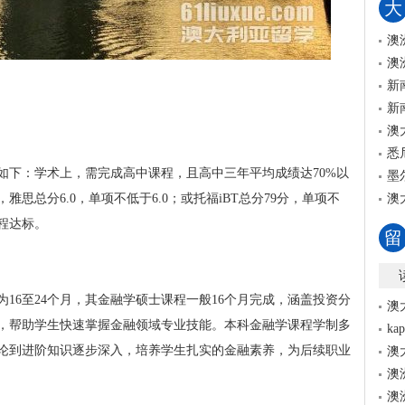
大
澳
澳
新
新
澳
悉
如下：学术上，需完成高中课程，且高中三年平均成绩达70%以
墨
思总分6.0，单项不低于6.0；或托福iBT总分79分，单项不
澳
程达标。
留
16至24个月，其金融学硕士课程一般16个月完成，涵盖投资分
澳
，帮助学生快速掌握金融领域专业技能。本科金融学课程学制多
k
理论到进阶知识逐步深入，培养学生扎实的金融素养，为后续职业
澳
澳
澳