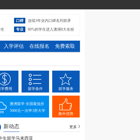
口碑
连续3年业内口碑名列前茅
学生
专业
80%的学生进入澳洲8大名校
入学评估
在线报名
免费索取
留学费用
留学条件
留学服务
澳洲留学 全国最低价
5000元一次申3所大学
教外优势
新动态
更多
中生留学马来西亚