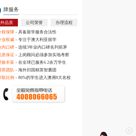
牌服务
教外品质
公司荣誉
办理流程
全程保障
- 具备留学服务合法性
专业权威
- 专注于澳大利亚留学
业内口碑
- 连续3年业内口碑名列前茅
品质保证
- 上岗顾问必须参加实地考察
经验丰富
- 在全球已服务6.2余万学生
精英团队
- 海外归国精英智囊团
录取比例
- 80%的学生进入澳洲8大名校