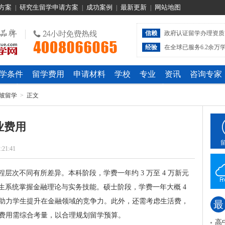
方案
研究生留学申请方案
成功案例
最新更新
网站地图
|
|
|
|
信赖
政府认证留学办理资质
经验
在全球已服务6.2余万
学条件
留学费用
申请材料
学校
专业
资讯
咨询专家
坡留学
>
正文
业费用
:21:41
层次不同有所差异。本科阶段，学费一年约 3 万至 4 万新元
生系统掌握金融理论与实务技能。硕士阶段，学费一年大概 4
，助力学生提升在金融领域的竞争力。此外，还需考虑生活费，
最
体费用需综合考量，以合理规划留学预算。
高