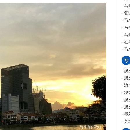
马
管
马
马
马
在
马
专
澳
澳
澳
澳
澳
澳
墨
莫