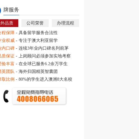
牌服务
教外品质
公司荣誉
办理流程
全程保障
- 具备留学服务合法性
专业权威
- 专注于澳大利亚留学
业内口碑
- 连续3年业内口碑名列前茅
品质保证
- 上岗顾问必须参加实地考察
经验丰富
- 在全球已服务6.2余万学生
精英团队
- 海外归国精英智囊团
录取比例
- 80%的学生进入澳洲8大名校