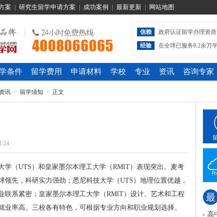
方案
研究生留学申请方案
成功案例
最新更新
网站地图
|
|
|
|
信赖
政府认证留学办理资质
经验
在全球已服务6.2余万
学条件
留学费用
申请材料
学校
专业
资讯
咨询专家
资讯
>
留学须知
>
正文
1:24
大学（UTS）和皇家墨尔本理工大学（RMIT）表现突出。麦考
球领先，科研实力强劲；悉尼科技大学（UTS）地理位置优越，
业联系紧密；皇家墨尔本理工大学（RMIT）设计、艺术和工程
最
就业率高。三校各有特色，可根据专业方向和职业规划选择。
高