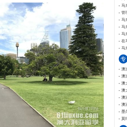
马
管
马
马
马
在
马
专
澳
澳
澳
澳
澳
澳
墨
莫