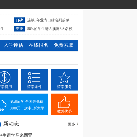
口碑
连续3年业内口碑名列前茅
学生
专业
80%的学生进入澳洲8大名校
入学评估
在线报名
免费索取
留学费用
留学条件
留学服务
澳洲留学 全国最低价
5000元一次申3所大学
教外优势
新动态
更多
中生留学马来西亚