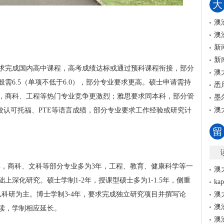
大
澳
澳
新
新
求完成国内高中课程，高考成绩达标或通过预科课程衔接，部分
澳
需6.5（单项不低于6.0），部分专业要求更高。硕士申请需持
悉
%以上，商科、工程等热门专业竞争更激烈；雅思要求同本科，部分管
墨
澳
校认可托福、PTE等语言成绩，部分专业要求工作经验或研究计
留
年，商科、文科等部分专业多为3年，工程、教育、健康科学等一
澳
上深化研究。硕士学制1-2年，授课型硕士多为1-1.5年，侧重
k
科研为主。博士学制3-4年，要求完成独立研究项目并撰写论
澳
澳
读，学制相应延长。
澳