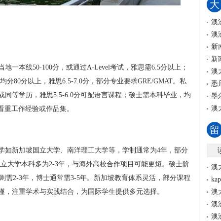
大
澳
澳
新
新
本线50-100分，或通过A-Level考试，雅思需6.5分以上；
澳
分80分以上，雅思6.5-7.0分，部分专业要求GRE/GMAT。私
悉
同等学历，雅思5.5-6.0分可配语言课程；硕士需本科毕业，均
墨
澳
业还看重工作经验或作品集。
留
学如新加坡国立大学、南洋理工大学等，学制通常为4年，部分
私立大学本科多为2-3年，与海外高校合作项目可能更短。硕士阶
澳
士则需2-3年，博士通常需3-5年。新加坡教育体系灵活，部分课程
k
谨，注重学术与实践结合，为国际学生提供多元选择。
澳
澳
澳