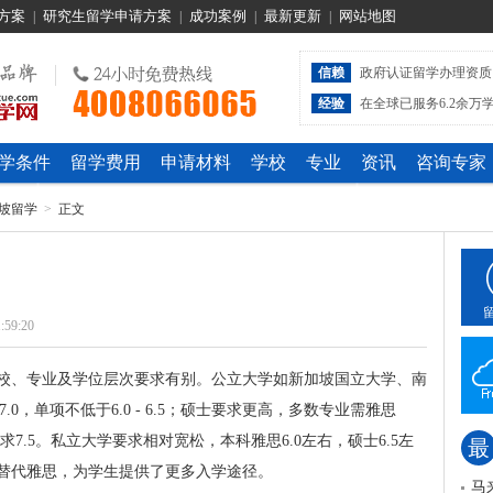
方案
研究生留学申请方案
成功案例
最新更新
网站地图
|
|
|
|
信赖
政府认证留学办理资质
经验
在全球已服务6.2余万
学条件
留学费用
申请材料
学校
专业
资讯
咨询专家
坡留学
>
正文
:59:20
校、专业及学位层次要求有别。公立大学如新加坡国立大学、南
7.0，单项不低于6.0 - 6.5；硕士要求更高，多数专业需雅思
7.5。私立大学要求相对宽松，本科雅思6.0左右，硕士6.5左
最
替代雅思，为学生提供了更多入学途径。
马