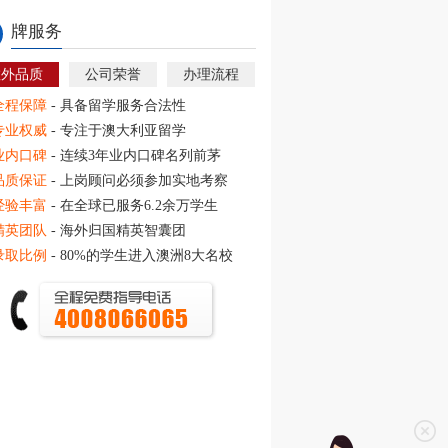
牌服务
教外品质
公司荣誉
办理流程
全程保障
- 具备留学服务合法性
专业权威
- 专注于澳大利亚留学
业内口碑
- 连续3年业内口碑名列前茅
品质保证
- 上岗顾问必须参加实地考察
经验丰富
- 在全球已服务6.2余万学生
精英团队
- 海外归国精英智囊团
录取比例
- 80%的学生进入澳洲8大名校