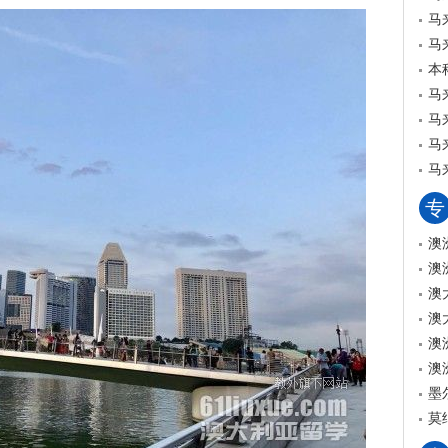
马
马
本
马
马
马
马
专
澳
澳
澳
澳
澳
澳
墨
莫