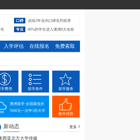
口碑
连续3年业内口碑名列前茅
学生
专业
80%的学生进入澳洲8大名校
入学评估
在线报名
免费索取
留学费用
留学条件
留学服务
澳洲留学 全国最低价
5000元一次申3所大学
教外优势
新动态
更多
来西亚北方大学传媒