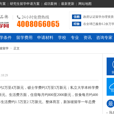
方案
研究生留学申请方案
成功案例
最新更新
网站地图
|
|
|
|
信赖
政府认证留学办理资质
经验
在全球已服务6.2余万
学条件
留学费用
申请材料
学校
专业
资讯
咨询专家
坡留学
>
正文
:18:29
约2万至4万新元，硕士学费约3万至5万新元；私立大学本科学费
新元。生活费方面，住宿每月约800至2000新元，饮食每月约400
生活费约1.5万至2.5万新元。整体而言，新加坡留学一年总费
最
马