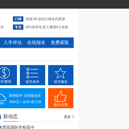
口碑
连续3年业内口碑名列前茅
学生
专业
80%的学生进入澳洲8大名校
入学评估
在线报名
免费索取
留学费用
留学条件
留学服务
澳洲留学 全国最低价
5000元一次申3所大学
教外优势
新动态
更多
来西亚国际学校高中