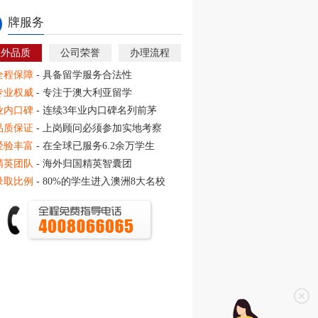
牌服务
教外品质
公司荣誉
办理流程
全程保障
- 具备留学服务合法性
专业权威
- 专注于澳大利亚留学
业内口碑
- 连续3年业内口碑名列前茅
品质保证
- 上岗顾问必须参加实地考察
经验丰富
- 在全球已服务6.2余万学生
精英团队
- 海外归国精英智囊团
录取比例
- 80%的学生进入澳洲8大名校