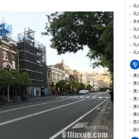
马
马
本
马
马
马
马
专
澳
澳
澳
澳
澳
澳
墨
莫