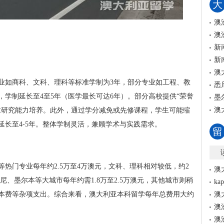
大
澳
澳
新
新
澳
专业如商科、文科、理科等标准学制为3年，部分专业如工程、教
悉
学制延长至4至5年（医学最长可达6年）。部分高校提供“荣誉
墨
澳
侧重研究能力培养。此外，通过学分减免或先修课程，学生可能缩
长至4-5年。整体学制灵活，兼顾学术与实践需求。
留
热门专业每年约2.5万至4万澳元，文科、理科相对较低，约2
澳
尼、墨尔本等大城市每年约需1.8万至2.5万澳元，其他城市则稍
k
本费等杂项支出。综合来看，澳大利亚本科留学每年总费用大约
澳
澳
澳