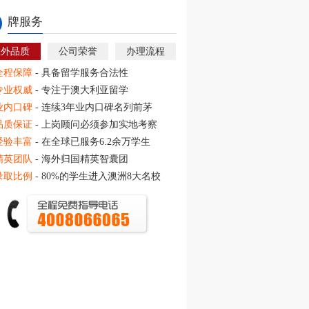
牌服务
教外品质
公司荣誉
办理流程
全程保障
- 具备留学服务合法性
专业权威
- 专注于澳大利亚留学
业内口碑
- 连续3年业内口碑名列前茅
品质保证
- 上岗顾问必须参加实地考察
经验丰富
- 在全球已服务6.2余万学生
精英团队
- 海外归国精英智囊团
录取比例
- 80%的学生进入澳洲8大名校