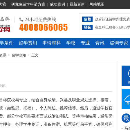
方案
研究生留学申请方案
成功案例
最新更新
网站地图
|
|
|
|
信赖
政府认证留学办理资质
经验
在全球已服务6.2余万
学条件
留学费用
申请材料
学校
专业
资讯
咨询专家
资讯
>
留学须知
>
正文
8:03
目标院校与专业，结合自身成绩、兴趣及职业规划选择。接着，
绩（如雅思、托福）、个人陈述、推荐信等。然后，通过学校官
费。部分学校可能要求面试或附加测试。等待审核结果，通常需
最
付押金，办理学生签证，准备住宿、机票等行前事宜，确保顺利
马