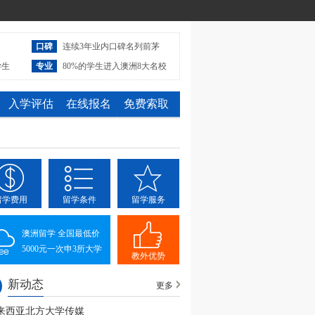
口碑
连续3年业内口碑名列前茅
学生
专业
80%的学生进入澳洲8大名校
入学评估
在线报名
免费索取
留学费用
留学条件
留学服务
澳洲留学 全国最低价
5000元一次申3所大学
教外优势
新动态
更多
来西亚北方大学传媒