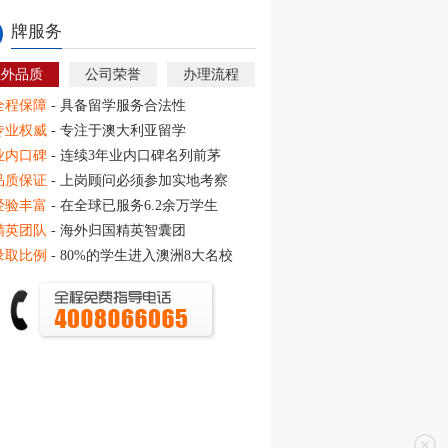
牌服务
教外品质
公司荣誉
办理流程
全程保障
- 具备留学服务合法性
专业权威
- 专注于澳大利亚留学
业内口碑
- 连续3年业内口碑名列前茅
品质保证
- 上岗顾问必须参加实地考察
经验丰富
- 在全球已服务6.2余万学生
精英团队
- 海外归国精英智囊团
录取比例
- 80%的学生进入澳洲8大名校