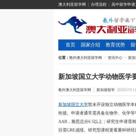
澳大利亚留学网
办理流程
高中留学申请
|
|
首页
国家介绍
教育优势
留
位置：
教外澳大利亚留学网
>
资讯中心
>
新加
新加坡国立大学动物医学
教外澳大利亚留学网
|
新加坡留学
2026/5/19 11
新加坡国立大学
暂未开设独立动物医学本
衔接。申请者通常需具备生物学、化学等学科
AAB，雅思总分6.5以上；研究生申请需相关
目需GRE成绩。研究型课程更看重科研