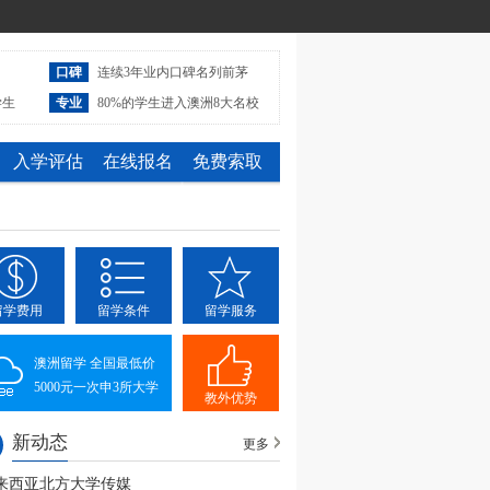
口碑
连续3年业内口碑名列前茅
学生
专业
80%的学生进入澳洲8大名校
入学评估
在线报名
免费索取
留学费用
留学条件
留学服务
澳洲留学 全国最低价
5000元一次申3所大学
教外优势
新动态
更多
来西亚北方大学传媒