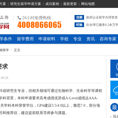
方案
研究生留学申请方案
成功案例
最新更新
网站地图
|
|
|
|
信赖
政府认证留学办理资质
经验
在全球已服务6.2余万
学条件
留学费用
申请材料
学校
专业
资讯
咨询专家
坡留学
>
正文
要求
:09:30
科或研究生专业，但相关领域可通过生物科学、生命科学等课程
背景，本科申请要求高考成绩优异或A-Level成绩达AAA-
学科本科荣誉学位，GPA建议3.5/4.0以上，雅思7.0，部分项
最
经历和推荐信，建议提前联系导师参与课题。
马