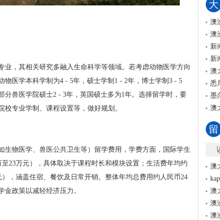
大
澳
澳
新
新
专业，其相关研究多融入生命科学等领域。若考虑动物医学方向
澳
本科学制为4 - 5年，硕士学制1 - 2年，博士学制3 - 5
悉
分兽医学院硕士2 - 3年，英国硕士多为1年。选择留学时，要
墨
澳
院校专业学制、课程设置等，做好规划。
留
如生物医学、兽医公共卫生等）留学费用，学费方面，国际学生
18万至23万元），具体取决于课程时长和模块设置；生活费年均约
澳
9万元），涵盖住宿、餐饮及日常开销。整体年均总费用约人民币24
k
奖学金政策以减轻经济压力。
澳
澳
澳