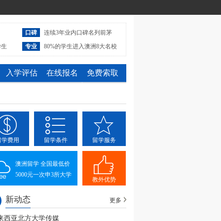
口碑
连续3年业内口碑名列前茅
学生
专业
80%的学生进入澳洲8大名校
入学评估
在线报名
免费索取
留学费用
留学条件
留学服务
澳洲留学 全国最低价
5000元一次申3所大学
教外优势
新动态
更多
来西亚北方大学传媒