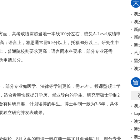
大
澳
澳
新
，高考成绩需超当地一本线100分左右，或凭A-Level成绩申
新
高；语言上，雅思通常需6.5分以上，托福90分以上。研究生申
澳
5分以上，普通院校则要求更高；语言同本科要求，部分专业还需
悉
会为申请加分。
墨
澳
留
，部分专业如医学、法律等学制更长，需5-6年。授课型硕士学
应用，适合希望快速提升学历、就业导向的学生。研究型硕士学制2
合有科研兴趣、计划读博的学生。博士学制一般为3-5年，具体
澳
展独立研究并发表成果。
k
澳
澳
澳
两轮，8月入学的申请一般在前一年10月至当年1月，部分专业