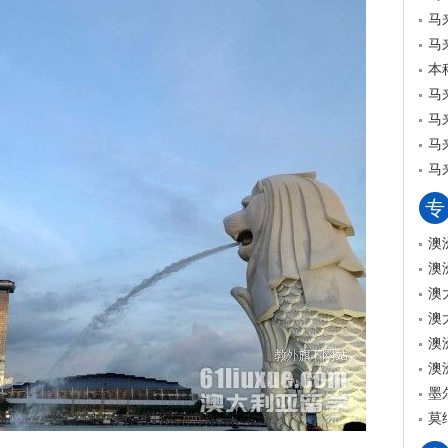
马
马
本
马
马
马
马
专
澳
澳
澳
澳
澳
澳
墨
莫