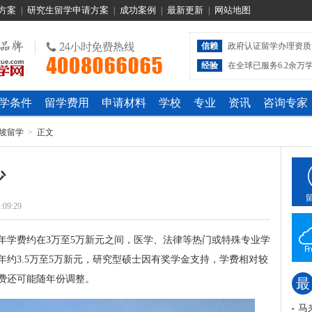
方案
研究生留学申请方案
成功案例
最新更新
网站地图
|
|
|
|
信赖
政府认证留学办理资质
经验
在全球已服务6.2余万
学条件
留学费用
申请材料
学校
专业
资讯
咨询专家
坡留学
>
正文
少
:09:29
年学费约在3万至5万新元之间，医学、法律等热门或特殊专业学
约3.5万至5万新元，研究型硕士因有奖学金支持，学费相对较
费还可能随年份调整。
最
马