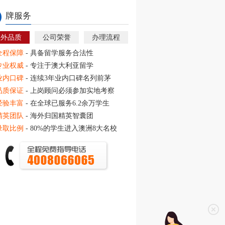
牌服务
教外品质
公司荣誉
办理流程
全程保障
- 具备留学服务合法性
专业权威
- 专注于澳大利亚留学
业内口碑
- 连续3年业内口碑名列前茅
品质保证
- 上岗顾问必须参加实地考察
经验丰富
- 在全球已服务6.2余万学生
精英团队
- 海外归国精英智囊团
录取比例
- 80%的学生进入澳洲8大名校