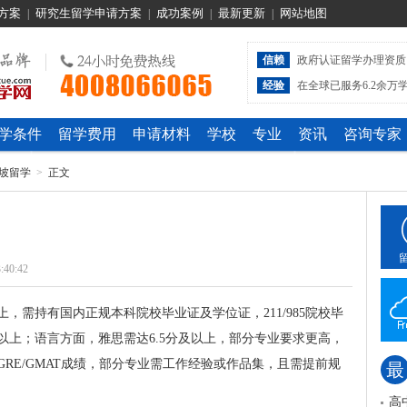
方案
研究生留学申请方案
成功案例
最新更新
网站地图
|
|
|
|
信赖
政府认证留学办理资质
经验
在全球已服务6.2余万
学条件
留学费用
申请材料
学校
专业
资讯
咨询专家
坡留学
>
正文
:40:42
，需持有国内正规本科院校毕业证及学位证，211/985院校毕
以上；语言方面，雅思需达6.5分及以上，部分专业要求更高，
RE/GMAT成绩，部分专业需工作经验或作品集，且需提前规
最
高