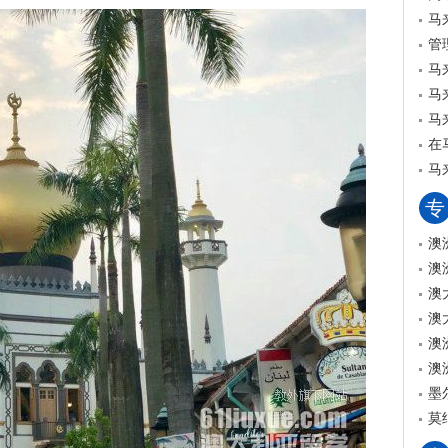
马
管
马
马
马
在
马
专
澳
澳
澳
澳
澳
澳
墨
莫