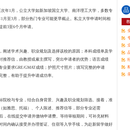
品
至次年1月，公立大学如新加坡国立大学、南洋理工大学，多数专
年1月至3月，部分热门专业可能更早截止。私立大学申请时间相
提前3至6个月申请。
，阐述学术兴趣、职业规划及选择该校的原因；本科成绩单及学
封推荐信，由教授或雇主撰写，突出申请者的优势；语言成绩
业要求GRE/GMAT成绩；护照尺寸照片；填写完整的申请
完整，有助于提升申请成功率。
标院校与专业，结合自身背景、兴趣及职业规划筛选。接着，准
（如雅思、托福）、个人陈述、推荐信等，部分专业还需
申请后，在线提交申请并缴纳申请费。等待审核期间，可补充材料
时间内确认接受并办理签证、住宿等入学手续，为赴新留学做好