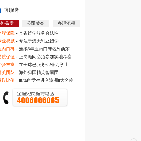
牌服务
教外品质
公司荣誉
办理流程
全程保障
- 具备留学服务合法性
专业权威
- 专注于澳大利亚留学
业内口碑
- 连续3年业内口碑名列前茅
品质保证
- 上岗顾问必须参加实地考察
经验丰富
- 在全球已服务6.2余万学生
精英团队
- 海外归国精英智囊团
录取比例
- 80%的学生进入澳洲8大名校