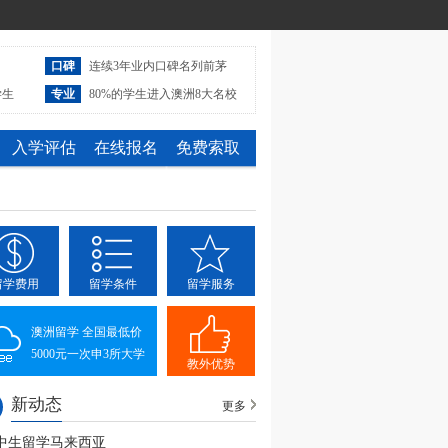
口碑
连续3年业内口碑名列前茅
学生
专业
80%的学生进入澳洲8大名校
入学评估
在线报名
免费索取
留学费用
留学条件
留学服务
澳洲留学 全国最低价
5000元一次申3所大学
教外优势
新动态
更多
中生留学马来西亚