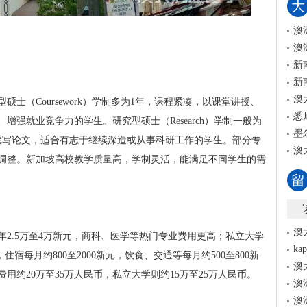
大
澳
澳
新
新
澳
硕士（Coursework）学制多为1年，课程紧凑，以课堂讲授、
悉
强就业竞争力的学生。研究型硕士（Research）学制一般为
墨
撰写论文，适合有志于继续深造或从事科研工作的学生。部分专
澳
调整。新加坡高校教学质量高，学制灵活，能满足不同学生的需
留
澳
2.5万至4万新元，商科、医学等热门专业费用更高；私立大学
k
住宿每月约800至2000新元，饮食、交通等每月约500至800新
澳
用约20万至35万人民币，私立大学则约15万至25万人民币。
澳
澳