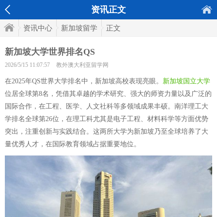
资讯正文
资讯中心
新加坡留学
正文
新加坡大学世界排名QS
2026/5/15 11:07:57
教外澳大利亚留学网
在2025年QS世界大学排名中，新加坡高校表现亮眼。
新加坡国立大学
位居全球第8名，凭借其卓越的学术研究、强大的师资力量以及广泛的
国际合作，在工程、医学、人文社科等多领域成果丰硕。南洋理工大
学排名全球第26位，在理工科尤其是电子工程、材料科学等方面优势
突出，注重创新与实践结合。这两所大学为新加坡乃至全球培养了大
量优秀人才，在国际教育领域占据重要地位。