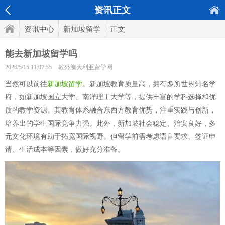
资讯正文
资讯中心
新加坡留学
正文
能去新加坡留学吗
2026/5/15 11:07:55
教外澳大利亚留学网
当然可以前往
新加坡留学
。新加坡教育质量高，拥有多所世界知名学
府，如新加坡国立大学、南洋理工大学等，提供丰富的学科选择和优
质的教学资源。其教育体系融合东西方教育优势，注重实践与创新，
培养出的学生国际竞争力强。此外，新加坡社会稳定、治安良好，多
元文化环境有助于拓宽国际视野。但留学前需考虑语言要求、签证申
请、生活成本等因素，做好充分准备。