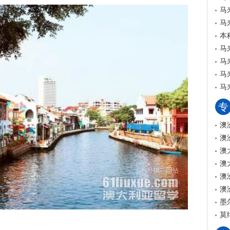
马
马
本
马
马
马
马
专
澳
澳
澳
澳
澳
澳
墨
莫