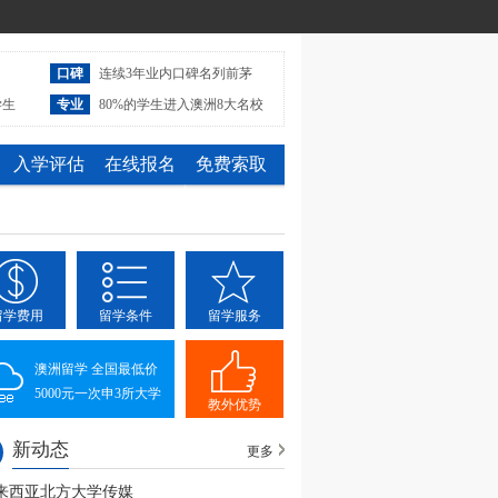
口碑
连续3年业内口碑名列前茅
学生
专业
80%的学生进入澳洲8大名校
入学评估
在线报名
免费索取
留学费用
留学条件
留学服务
澳洲留学 全国最低价
5000元一次申3所大学
教外优势
新动态
更多
来西亚北方大学传媒