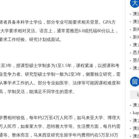
大
澳
澳
请者具备本科学士学位，部分专业可能要求相关背景。GPA方
新
私立大学要求相对灵活。语言上，通常需雅思6.0或托福80分以上，
新
要求工作经验、研究计划或面试。
澳
悉
墨
至3年，授课型硕士学制多为1至1.5年，课程紧凑，以授课和考
澳
业竞争力者。研究型硕士学制一般为2至3年，侧重独立研究，需
留
从事学术工作的人。部分专业如医学、法律等可能因课程难度和
高，学制灵活，能满足不同学生的需求。
澳
k
学费相对较低，每年约2万至4万人民币，如马来亚大学、博理大
澳
6万人民币，如泰莱大学、思特雅大学等。生活费方面，每月约需
澳
、交通等。整体而言，马来西亚研究生留学年均费用约在5万至10万
澳