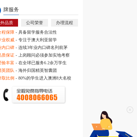
牌服务
教外品质
公司荣誉
办理流程
全程保障
- 具备留学服务合法性
专业权威
- 专注于澳大利亚留学
业内口碑
- 连续3年业内口碑名列前茅
品质保证
- 上岗顾问必须参加实地考察
经验丰富
- 在全球已服务6.2余万学生
精英团队
- 海外归国精英智囊团
录取比例
- 80%的学生进入澳洲8大名校