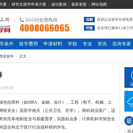
方案
研究生留学申请方案
成功案例
最新更新
网站地图
|
|
|
|
信赖
政府认证留学办理资质
经验
在全球已服务6.2余万
学条件
留学费用
申请材料
学校
专业
资讯
咨询专家
西亚留学
>
正文
择
 11:05:59
域包括商科（如MBA、金融、会计）、工程（电子、机械、土
网络安全）及医学相关（公共卫生、药学）。商科就业面广，适
类依托本地制造业与基建需求，实践机会多；计算机科学契合全
最
则适合有志于医疗行业或科研的学生。
马