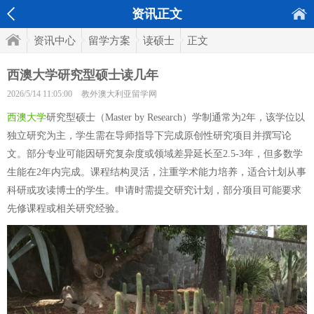
资讯正文
资讯中心
留学方案
读硕士
正文
西澳大学研究型硕士读几年
2026/5/14 11:05:00
教外澳大利亚留学网
西澳大学
研究型硕士（Master by Research）学制通常为2年，该学位以
独立研究为主，学生需在导师指导下完成原创性研究项目并撰写论
文。部分专业可能因研究复杂度或领域差异延长至2.5-3年，但多数学
生能在2年内完成。课程结构灵活，注重学术能力培养，适合计划从事
科研或攻读博士的学生。申请时需提交研究计划，部分项目可能要求
先修课程或相关研究经验。