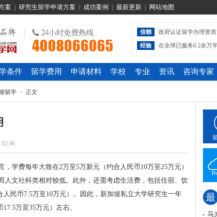
方案
研究生留学申请方案
成功案例
最新更新
网站地图
|
|
|
|
信赖
政府认证留学办理资质
经验
在全球已服务6.2余万
学条件
留学费用
申请材料
学校
专业
资讯
咨询专家
坡留学
>
正文
用
:02:46
，学费每年大致在2万至5万新元（约合人民币10万至25万元）
而人文社科类相对较低。此外，还需考虑生活费，包括住宿、饮
合人民币7.5万至10万元）。因此，新加坡私立大学研究生一年
最
17.5万至35万元）左右。
马