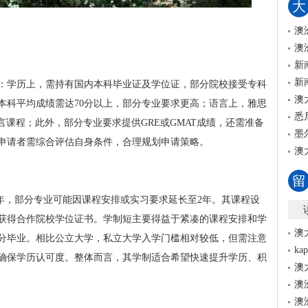
大
澳
澳
新
新
：学历上，需持有国内本科毕业证及学位证，部分院校接受专科
澳
本科平均成绩需达70分以上，部分专业要求更高；语言上，雅思
悉
读语言课程；此外，部分专业要求提供GRE或GMAT成绩，还需准备
墨
申请者需综合评估自身条件，合理规划申请策略。
澳
留
5年，部分专业可能因课程安排或实习要求延长至2年。其课程设
获得合作院校学位证书。学制短主要得益于紧凑的课程安排和学
澳
分毕业。相比公立大学，私立大学入学门槛相对较低，但需注意
k
确保学历认可度。整体而言，其学制适合希望快速提升学历、积
澳
澳
澳