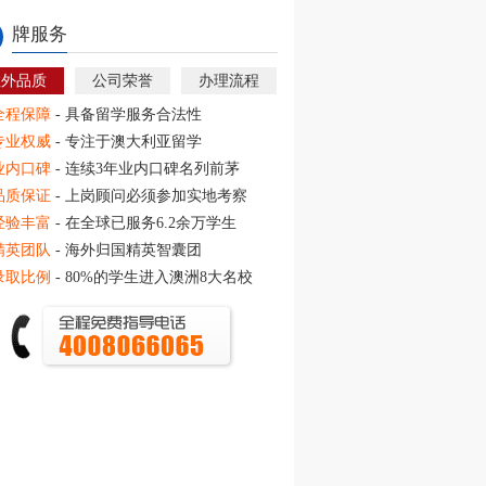
牌服务
教外品质
公司荣誉
办理流程
全程保障
- 具备留学服务合法性
专业权威
- 专注于澳大利亚留学
业内口碑
- 连续3年业内口碑名列前茅
品质保证
- 上岗顾问必须参加实地考察
经验丰富
- 在全球已服务6.2余万学生
精英团队
- 海外归国精英智囊团
录取比例
- 80%的学生进入澳洲8大名校