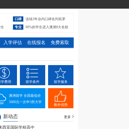
口碑
连续3年业内口碑名列前茅
学生
专业
80%的学生进入澳洲8大名校
入学评估
在线报名
免费索取
留学费用
留学条件
留学服务
澳洲留学 全国最低价
5000元一次申3所大学
教外优势
新动态
更多
来西亚国际学校高中