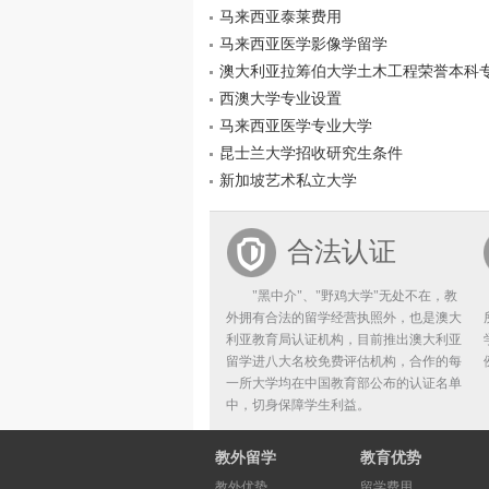
马来西亚泰莱费用
马来西亚医学影像学留学
澳大利亚拉筹伯大学土木工程荣誉本科
西澳大学专业设置
马来西亚医学专业大学
昆士兰大学招收研究生条件
新加坡艺术私立大学
合法认证
"黑中介"、"野鸡大学"无处不在，教
外拥有合法的留学经营执照外，也是澳大
利亚教育局认证机构，目前推出澳大利亚
留学进八大名校免费评估机构，合作的每
一所大学均在中国教育部公布的认证名单
中，切身保障学生利益。
教外留学
教育优势
教外优势
留学费用