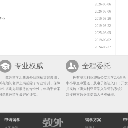
2026-08-06
2026-08-06
专业
2016-03-26
2019-03-22
2025-03-05
2019-09-02
2024-08-27
专业权威
全程委托
教外留学汇集海外归国精英智囊团，
拥有澳大利亚39所公立大学200余所
所有顾问老师上岗前除了专业培训，保障
中小学直申通道，及电子签证入口；开发
学生咨询办理服务的专业性，年均千余案
并实施《澳大利亚留学入学评估系统》，
例是教外留学最好的证实。
对接校方数据库提高入学准确率。
申请留学
留学方案
申
入学评估
读硕士
高