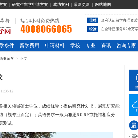
方案
研究生留学申请方案
成功案例
最新更新
网站地图
|
|
|
|
信赖
政府认证留学办理资质
经验
在全球已服务6.2余万
学条件
留学费用
申请材料
学校
专业
资讯
咨询专家
西亚留学
>
正文
求
 11:35:12
备相关领域硕士学位，成绩优异；提供研究计划书，展现研究能
绩（视专业而定）；英语要求一般为雅思6.0-6.5或托福相应分
语测试。
最
高