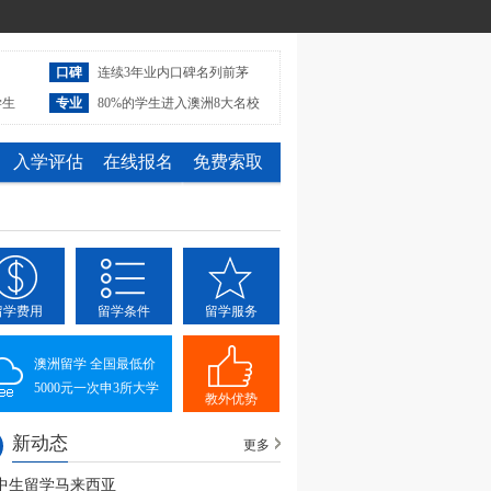
口碑
连续3年业内口碑名列前茅
学生
专业
80%的学生进入澳洲8大名校
入学评估
在线报名
免费索取
留学费用
留学条件
留学服务
澳洲留学 全国最低价
5000元一次申3所大学
教外优势
新动态
更多
中生留学马来西亚