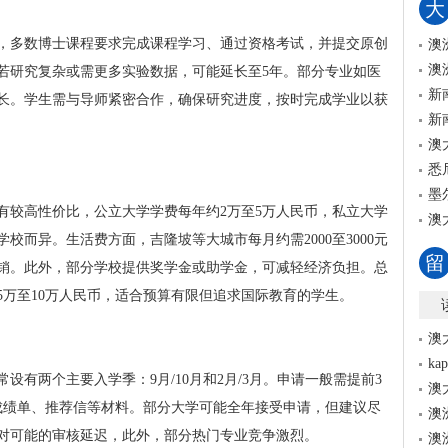
大
年，多数博士课程要求完成课程学习、通过资格考试，并提交原创
澳
澳
，若研究复杂或需更多实验数据，可能延长至5年。部分专业如医
新
长。学生需与导师紧密合作，确保研究进度，按时完成学业以获
新
澳
悉
墨
有较高性价比，公立大学学费每年约2万至5万人民币，私立大学
澳
校而异。生活费方面，吉隆坡等大城市每月约需2000至3000元
留
销。此外，部分学校提供奖学金或助学金，可减轻经济负担。总
5万至10万人民币，适合预算有限但追求国际教育的学生。
澳
k
有两个主要入学季：9月/10月和2月/3月。申请一般需提前3
澳
成绩单、推荐信等材料。部分大学可能全年接受申请，但建议尽
澳
对可能的审核延迟，此外，部分热门专业竞争激烈。
澳