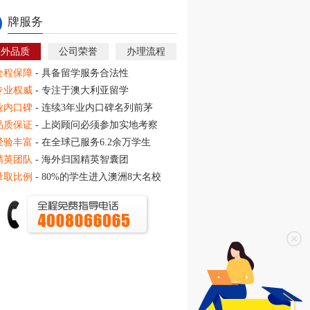
牌服务
教外品质
公司荣誉
办理流程
全程保障
- 具备留学服务合法性
专业权威
- 专注于澳大利亚留学
业内口碑
- 连续3年业内口碑名列前茅
品质保证
- 上岗顾问必须参加实地考察
经验丰富
- 在全球已服务6.2余万学生
精英团队
- 海外归国精英智囊团
录取比例
- 80%的学生进入澳洲8大名校