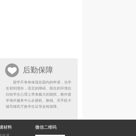
后勤保障
留学不单单体现在国内的申请，当学
生初到境外，语言的障碍、陌生的环境往
往给学生心理上带来极大的困扰，教外留
学海外服务中心从接机、换钱、买手机卡
辅导移民厅换学生证等全程保障。
请材料
微信二维码
中在读