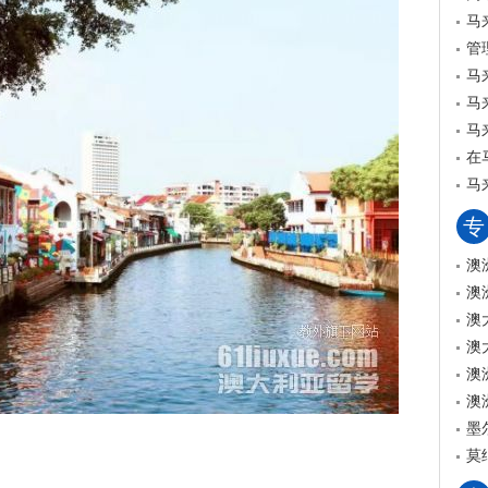
马
管
马
马
马
在
马
专
澳
澳
澳
澳
澳
澳
墨
莫