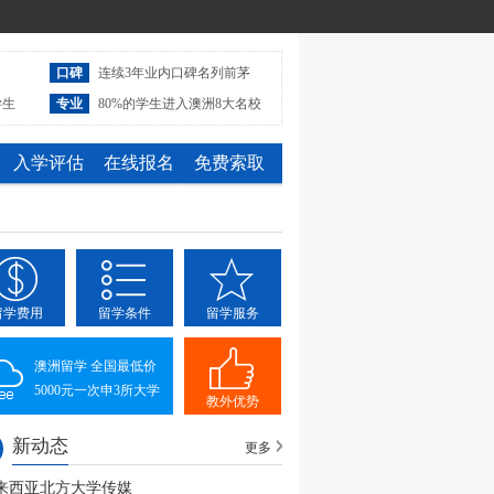
口碑
连续3年业内口碑名列前茅
学生
专业
80%的学生进入澳洲8大名校
入学评估
在线报名
免费索取
留学费用
留学条件
留学服务
澳洲留学 全国最低价
5000元一次申3所大学
教外优势
新动态
更多
来西亚北方大学传媒