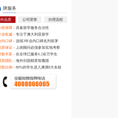
牌服务
教外品质
公司荣誉
办理流程
全程保障
- 具备留学服务合法性
专业权威
- 专注于澳大利亚留学
业内口碑
- 连续3年业内口碑名列前茅
品质保证
- 上岗顾问必须参加实地考察
经验丰富
- 在全球已服务6.2余万学生
精英团队
- 海外归国精英智囊团
录取比例
- 80%的学生进入澳洲8大名校