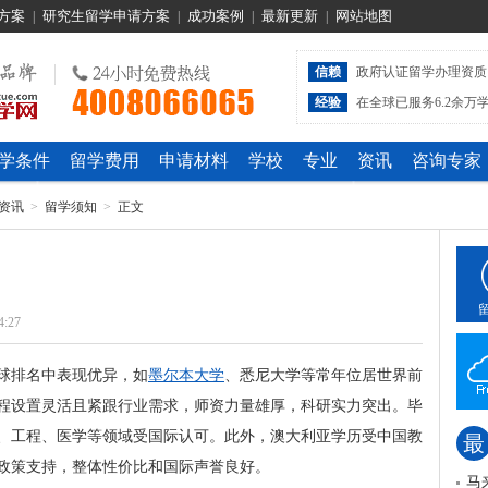
方案
研究生留学申请方案
成功案例
最新更新
网站地图
|
|
|
|
信赖
政府认证留学办理资质
经验
在全球已服务6.2余万
学条件
留学费用
申请材料
学校
专业
资讯
咨询专家
资讯
>
留学须知
>
正文
4:27
球排名中表现优异，如
墨尔本大学
、悉尼大学等常年位居世界前
课程设置灵活且紧跟行业需求，师资力量雄厚，科研实力突出。毕
、工程、医学等领域受国际认可。此外，澳大利亚学历受中国教
最
政策支持，整体性价比和国际声誉良好。
马