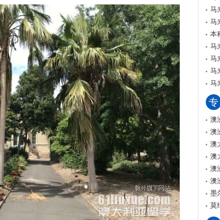
马
马
本
马
马
马
马
专
澳
澳
澳
澳
澳
澳
墨
莫