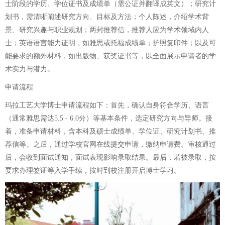
士阶段的学历、学位证书及成绩单（需公证并翻译成英文）；研究计
划书，需清晰阐述研究方向、目标及方法；个人陈述，介绍学术背
景、研究兴趣与职业规划；两封推荐信，推荐人应为学术领域内人
士；英语语言能力证明，如雅思或托福成绩单；护照复印件；以及可
能要求的额外材料，如出版物、获奖证书等，以全面展示申请者的学
术实力与潜力。
申请流程
玛拉工艺大学博士申请流程如下：首先，确认自身符合学历、语言
（通常雅思需达5.5 - 6.0分）等基本条件，选定研究方向与导师。接
着，准备申请材料，含本科及硕士成绩单、学位证、研究计划书、推
荐信等。之后，通过学校官网在线提交申请，缴纳申请费。审核通过
后，会收到面试通知，面试表现影响录取结果。最后，若被录取，按
要求办理签证等入学手续，按时到校注册开启博士学习。