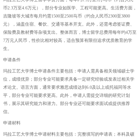
币2.3万至4.6万元），部分专业如医学、工程可能更高。生活费方面，
吉隆坡等大城市每月约需1500至2500马币（约合人民币2300至3800
元），涵盖住宿、餐饮、交通等基本开支。此外，还需考虑签证费、
保险费及教材费等杂项支出。整体而言，博士留学总费用每年约4万至
7万元人民币，性价比相对较高，适合预算有限但追求优质教育的学
生。
申请条件
玛拉工艺大学博士申请条件主要包括：申请人需具备相关领域硕士学
位，成绩优异；部分专业可能要求具备一定研究经验或发表过相关学
术论文。语言方面，通常要求雅思成绩达到6.0及以上或托福同等水
平，部分专业可能要求更高。此外，申请人需提交详细的研究计划
书，展示其研究能力和潜力。部分专业还可能要求面试或提供推荐
信。
申请材料
玛拉工艺大学博士申请材料主要包括：完整填写的申请表；本科及硕