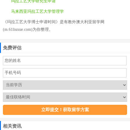
玛拉工艺大学研究生申请
马来西亚玛拉工艺大学管理学
《玛拉工艺大学博士申请时间》是有教外澳大利亚留学网
(m.61liuxue.com)为你整理。
免费评估
相关资讯