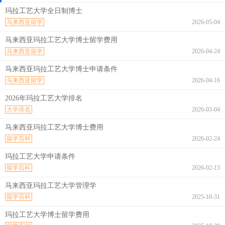
玛拉工艺大学全日制博士
马来西亚留学
2026-05-04
马来西亚玛拉工艺大学博士留学费用
马来西亚留学
2026-04-24
马来西亚玛拉工艺大学博士申请条件
马来西亚留学
2026-04-16
2026年玛拉工艺大学排名
大学排名
2026-03-04
马来西亚玛拉工艺大学博士费用
留学百科
2026-02-24
玛拉工艺大学申请条件
留学百科
2026-02-13
马来西亚玛拉工艺大学管理学
留学百科
2025-10-31
玛拉工艺大学博士留学费用