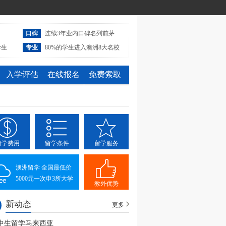
口碑
连续3年业内口碑名列前茅
学生
专业
80%的学生进入澳洲8大名校
入学评估
在线报名
免费索取
留学费用
留学条件
留学服务
澳洲留学 全国最低价
5000元一次申3所大学
教外优势
新动态
更多
中生留学马来西亚