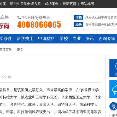
方案
研究生留学申请方案
成功案例
最新更新
网站地图
|
|
|
|
信赖
政府认证留学办理资质
经验
在全球已服务6.2余万
学条件
留学费用
申请材料
学校
专业
资讯
咨询专家
西亚留学
>
正文
 11:53:01
居榜首，是该国历史最悠久、声誉最高的学府，在QS世界大学
博特拉大学，以农业和工程学科见长。马来西亚国立大学、马来
前五，各具特色。此外，泰莱大学、思特雅大学、国油科技大
最
科、医学、科技等领域表现突出，共同构成了马来西亚高等教育
高