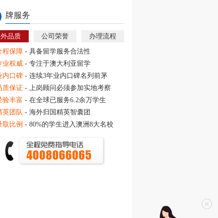
牌服务
教外品质
公司荣誉
办理流程
全程保障
- 具备留学服务合法性
专业权威
- 专注于澳大利亚留学
业内口碑
- 连续3年业内口碑名列前茅
品质保证
- 上岗顾问必须参加实地考察
经验丰富
- 在全球已服务6.2余万学生
精英团队
- 海外归国精英智囊团
录取比例
- 80%的学生进入澳洲8大名校