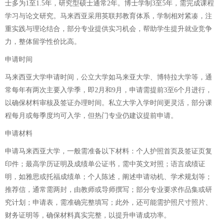
士多为1至1.5年，研究型硕士通常2年。博士学制3至5年，需完成课程
学习与论文研究。马来西亚采用英联邦教育体系，学制相对紧凑，注
重实践与理论结合，部分专业提供实习机会，帮助学生提升就业竞争
力，整体留学性价比高。
申请时间
马来西亚大学申请时间，公立大学如马来亚大学、博特拉大学等，通
常每年有两次主要入学季，即2月和9月，申请需提前3至6个月进行，
以确保材料审核及签证办理时间。私立大学入学时间更灵活，部分课
程每月或每季度均可入学，但热门专业仍建议提前申请。
申请材料
申请马来西亚大学，一般需准备以下材料：个人护照首页及签证页复
印件；最高学历证明及成绩单公证书，需中英文对照；语言成绩证
明，如雅思或托福成绩单；个人陈述，阐述申请动机、学术规划等；
推荐信，通常需两封，由教师或导师撰写；部分专业要求作品集或研
究计划；申请表，需准确完整填写；此外，还可能需护照尺寸照片、
财务证明等，确保材料真实完整，以提升申请成功率。