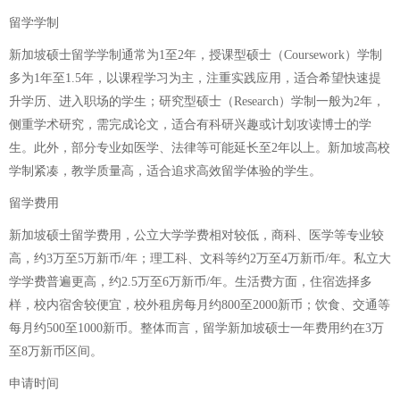
留学学制
新加坡硕士留学学制通常为1至2年，授课型硕士（Coursework）学制
多为1年至1.5年，以课程学习为主，注重实践应用，适合希望快速提
升学历、进入职场的学生；研究型硕士（Research）学制一般为2年，
侧重学术研究，需完成论文，适合有科研兴趣或计划攻读博士的学
生。此外，部分专业如医学、法律等可能延长至2年以上。新加坡高校
学制紧凑，教学质量高，适合追求高效留学体验的学生。
留学费用
新加坡硕士留学费用，公立大学学费相对较低，商科、医学等专业较
高，约3万至5万新币/年；理工科、文科等约2万至4万新币/年。私立大
学学费普遍更高，约2.5万至6万新币/年。生活费方面，住宿选择多
样，校内宿舍较便宜，校外租房每月约800至2000新币；饮食、交通等
每月约500至1000新币。整体而言，留学新加坡硕士一年费用约在3万
至8万新币区间。
申请时间