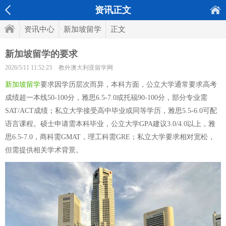
资讯正文
资讯中心
新加坡留学
正文
新加坡留学的要求
2026/5/11 11:52:23
教外澳大利亚留学网
新加坡留学
要求因学历层次而异，本科方面，公立大学通常要求高考
成绩超一本线50-100分，雅思6.5-7.0或托福90-100分，部分专业需
SAT/ACT成绩；私立大学接受高中毕业或同等学历，雅思5.5-6.0可配
语言课程。硕士申请需本科毕业，公立大学GPA建议3.0/4.0以上，雅
思6.5-7.0，商科需GMAT，理工科需GRE；私立大学要求相对宽松，
但需提供相关学术背景。