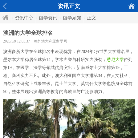
资讯正文
资讯中心
留学资讯
留学须知
正文
澳洲的大学全球排名
2026/5/9 12:03:37
教外澳大利亚留学网
澳洲多所大学在全球排名中表现优异，在2024年QS世界大学排名里，
墨尔本大学稳居全球第14，学术声誉与科研实力强劲；
悉尼大学
位列
第19，在医学、法学等领域优势突出；新南威尔士大学排第19，工
程、商科实力不凡。此外，澳大利亚国立大学排第34，在人文社科、
自然科学研究上成果丰硕。昆士兰大学、莫纳什大学等也跻身全球前
50，整体展现出澳洲高等教育的高质量与广泛影响力。