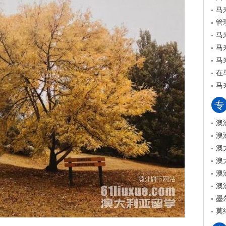
马
管
马
马
马
在
马
专
澳
澳
澳
澳
澳
澳
墨
莫