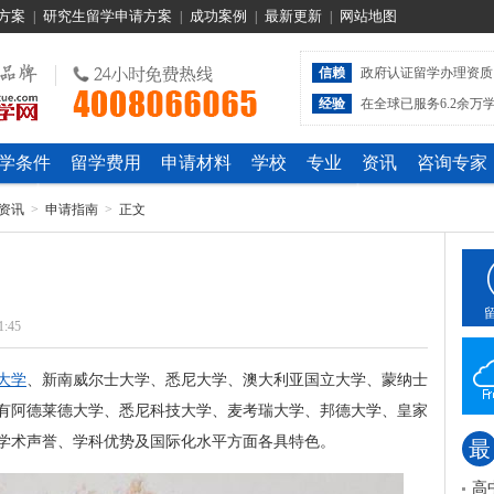
方案
研究生留学申请方案
成功案例
最新更新
网站地图
|
|
|
|
信赖
政府认证留学办理资质
经验
在全球已服务6.2余万
学条件
留学费用
申请材料
学校
专业
资讯
咨询专家
资讯
>
申请指南
>
正文
1:45
大学
、新南威尔士大学、悉尼大学、澳大利亚国立大学、蒙纳士
有阿德莱德大学、悉尼科技大学、麦考瑞大学、邦德大学、皇家
学术声誉、学科优势及国际化水平方面各具特色。
最
高