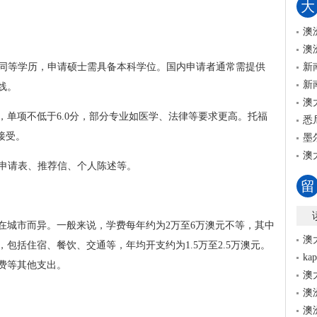
大
澳
澳
或同等学历，申请硕士需具备本科学位。国内申请者通常需提供
新
新
线。
澳
.5分，单项不低于6.0分，部分专业如医学、法律等要求更高。托福
悉
接受。
墨
澳
、申请表、推荐信、个人陈述等。
留
在城市而异。一般来说，学费每年约为2万至6万澳元不等，其中
澳
包括住宿、餐饮、交通等，年均开支约为1.5万至2.5万澳元。
k
费等其他支出。
澳
澳
澳