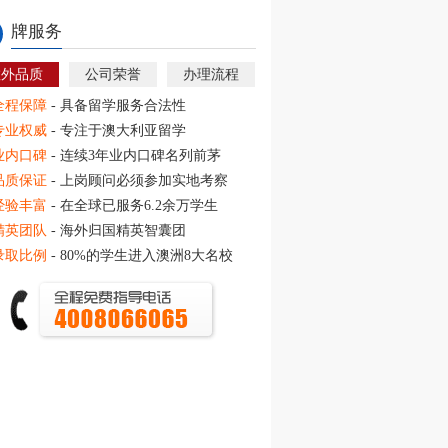
牌服务
教外品质
公司荣誉
办理流程
全程保障
- 具备留学服务合法性
专业权威
- 专注于澳大利亚留学
业内口碑
- 连续3年业内口碑名列前茅
品质保证
- 上岗顾问必须参加实地考察
经验丰富
- 在全球已服务6.2余万学生
精英团队
- 海外归国精英智囊团
录取比例
- 80%的学生进入澳洲8大名校