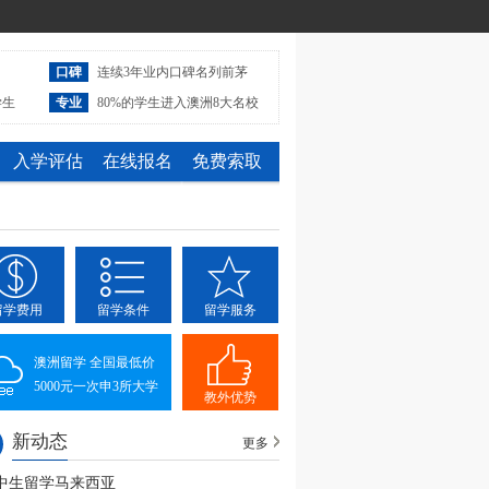
口碑
连续3年业内口碑名列前茅
学生
专业
80%的学生进入澳洲8大名校
入学评估
在线报名
免费索取
留学费用
留学条件
留学服务
澳洲留学 全国最低价
5000元一次申3所大学
教外优势
新动态
更多
中生留学马来西亚