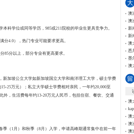
大
澳
澳
学本科学位或同等学历，985或211院校的毕业生更具竞争力。
新
新
上（满分4.0），热门专业可能要求更高。
澳
悉
福总分85分以上，部分专业有更高要求。
墨
澳
留
，新加坡公立大学如新加坡国立大学和南洋理工大学，硕士学费
币约15-25万元）；私立大学硕士学费相对亲民，一年约20,000至
元）。此外，生活费每年约13-20万元人民币，包括住宿、餐饮、交通
澳
k
澳
澳
春季（1月）和秋季（8月）入学，申请高峰期通常集中在前一年
澳