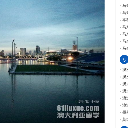
马
马
本
马
马
马
马
专
澳
澳
澳
澳
澳
澳
墨
莫