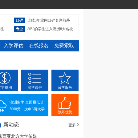
口碑
连续3年业内口碑名列前茅
学生
专业
80%的学生进入澳洲8大名校
入学评估
在线报名
免费索取
留学费用
留学条件
留学服务
澳洲留学 全国最低价
5000元一次申3所大学
教外优势
新动态
更多
来西亚北方大学传媒