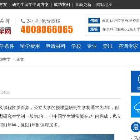
方案
研究生留学申请方案
成功案例
最新更新
网站地图
|
|
|
|
信赖
政府认证留学办理资质
经验
在全球已服务6.2余万
学条件
留学费用
申请材料
学校
专业
资讯
咨询专家
坡留学
>
正文
:14:53
及课程性质而异，公立大学的授课型研究生学制通常为2年，但
型研究生学制一般为3年，但中国学生通常能在2年内完成，私立
至1年半，且以1年制课程居多。
最
马