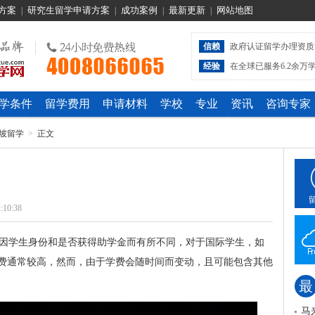
方案
研究生留学申请方案
成功案例
最新更新
网站地图
|
|
|
|
信赖
政府认证留学办理资质
经验
在全球已服务6.2余万
学条件
留学费用
申请材料
学校
专业
资讯
咨询专家
坡留学
>
正文
:10:38
费因学生身份和是否获得助学金而有所不同，对于国际学生，如
费通常较高，然而，由于学费会随时间而变动，且可能包含其他
最
马