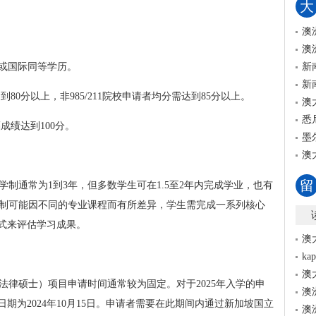
大
澳
澳
位或国际同等学历。
新
新
达到80分以上，非985/211院校申请者均分需达到85分以上。
澳
悉
福成绩达到100分。
墨
澳
留
学制通常为1到3年，但多数学生可在1.5至2年内完成学业，也有
学制可能因不同的专业课程而有所差异，学生需完成一系列核心
式来评估学习成果。
澳
k
澳
（法律硕士）项目申请时间通常较为固定。对于2025年入学的申
澳
日期为2024年10月15日。申请者需要在此期间内通过新加坡国立
澳