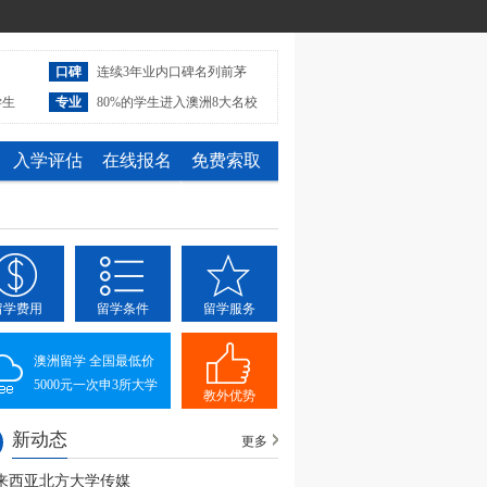
口碑
连续3年业内口碑名列前茅
学生
专业
80%的学生进入澳洲8大名校
入学评估
在线报名
免费索取
留学费用
留学条件
留学服务
澳洲留学 全国最低价
5000元一次申3所大学
教外优势
新动态
更多
来西亚北方大学传媒