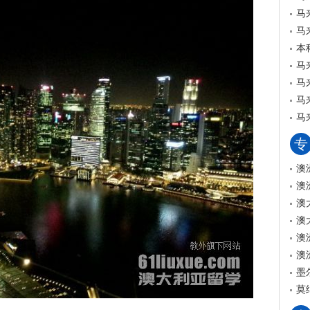
马
马
本
马
马
马
马
专
澳
澳
澳
澳
澳
澳
墨
莫