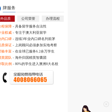
牌服务
教外品质
公司荣誉
办理流程
全程保障
- 具备留学服务合法性
专业权威
- 专注于澳大利亚留学
业内口碑
- 连续3年业内口碑名列前茅
品质保证
- 上岗顾问必须参加实地考察
经验丰富
- 在全球已服务6.2余万学生
精英团队
- 海外归国精英智囊团
录取比例
- 80%的学生进入澳洲8大名校